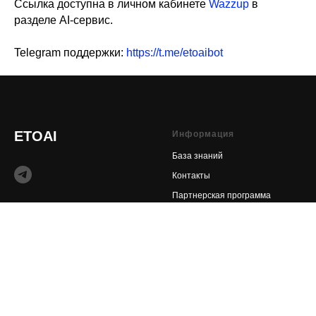
Ссылка доступна в личном кабинете
Wazzup
в
разделе AI-сервис.
Telegram поддержки:
https://t.me/etoaibot
ETOAI
Информация
База знаний
Контакты
Партнерская программа
© 2024-2026 etoAI
Документы
Политика конфиденциальности
Пользовательское соглашение
Партнерское соглашение